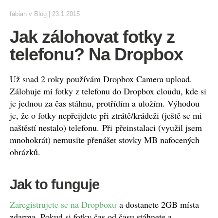
fabian
v
Blog
|
23.1.2015
Jak zálohovat fotky z
telefonu? Na Dropbox
Už snad 2 roky používám Dropbox Camera upload.
Zálohuje mi fotky z telefonu do Dropbox cloudu, kde si
je jednou za čas stáhnu, protřídím a uložím. Výhodou
je, že o fotky nepřeijdete při ztrátě/krádeži (ještě se mi
naštěstí nestalo) telefonu. Při přeinstalaci (využil jsem
mnohokrát) nemusíte přenášet stovky MB nafocených
obrázků.
Jak to funguje
Zaregistrujete se na Dropboxu
a dostanete 2GB místa
zdarma. Pokud si fotky čas od času stáhnete a