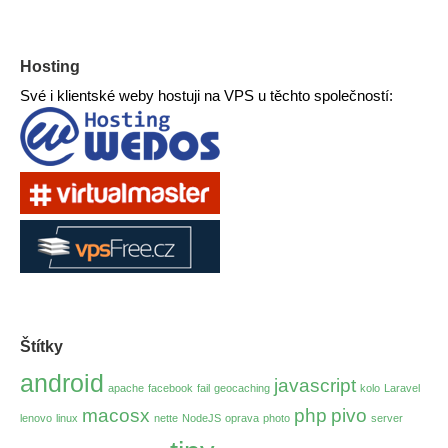
Hosting
Své i klientské weby hostuji na VPS u těchto společností:
Štítky
android
javascript
apache
facebook
fail
geocaching
kolo
Laravel
macosx
php
pivo
lenovo
linux
nette
NodeJS
oprava
photo
server