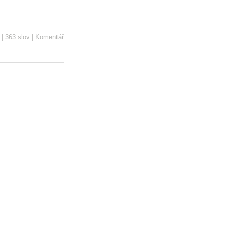
|
363 slov
|
Komentář