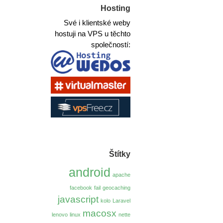
Hosting
Své i klientské weby
hostuji na VPS u těchto
společností:
Štítky
android
apache
facebook
fail
geocaching
javascript
kolo
Laravel
macosx
lenovo
linux
nette