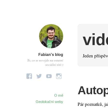
vid
Fabian's blog
Jeden příspěv
To, co se nevejde na ostatní
sociální sítě:)
Autop
O mě
Geolokační weby
Pár poznatků, ja