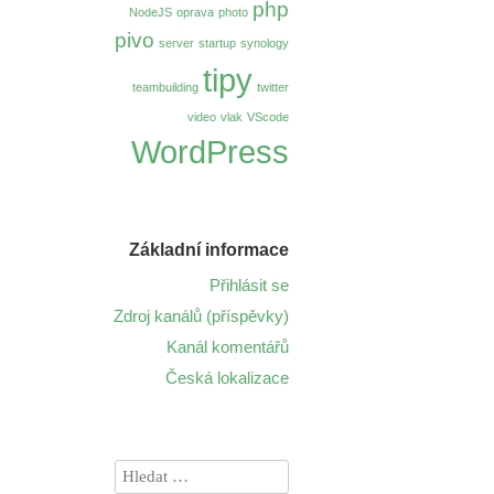
php
NodeJS
oprava
photo
pivo
server
startup
synology
tipy
teambuilding
twitter
video
vlak
VScode
WordPress
Základní informace
Přihlásit se
Zdroj kanálů (příspěvky)
Kanál komentářů
Česká lokalizace