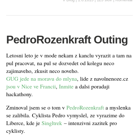
PedroRozenkraft Outing
Letosni leto je v mode nekam z kanclu vyrazit a tam na
pul pracovat, na pul se dozvedet od kolegu neco
zajimaveho, zkusit neco noveho.
GUG jede na moravu do mlyna
, lide z navolnenoze.cz
jsou v Nice ve Francii
,
Inmite
a dalsi poradaji
hackathony.
Zminoval jsem se o tom v
PedroRozenkraft
a myslenka
se zalibila. Cyklista Pedro vymyslel, ze vyrazime do
Liberce, kde je
Singltrek
– intenzivni zazitek pro
cyklisty.