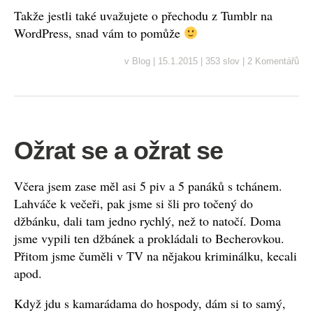
Takže jestli také uvažujete o přechodu z Tumblr na
WordPress, snad vám to pomůže
v
Blog
|
15.1.2015
|
353 slov
|
2 Komentářů
Ožrat se a ožrat se
Včera jsem zase měl asi 5 piv a 5 panáků s tchánem.
Lahváče k večeři, pak jsme si šli pro točený do
džbánku, dali tam jedno rychlý, než to natočí. Doma
jsme vypili ten džbánek a prokládali to Becherovkou.
Přitom jsme čuměli v TV na nějakou kriminálku, kecali
apod.
Když jdu s kamarádama do hospody, dám si to samý,