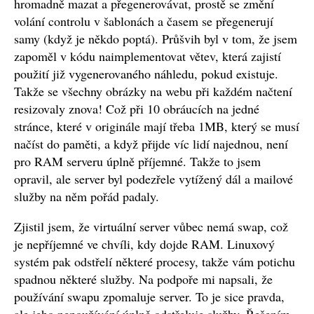
hromadně mazat a přegenerovávat, prostě se změní
volání controlu v šablonách a časem se přegenerují
samy (když je někdo poptá). Průšvih byl v tom, že jsem
zapoměl v kódu naimplementovat větev, která zajistí
použití již vygenerovaného náhledu, pokud existuje.
Takže se všechny obrázky na webu při každém načtení
resizovaly znova! Což při 10 obráucích na jedné
stránce, které v originále mají třeba 1MB, který se musí
načíst do paměti, a když přijde víc lidí najednou, není
pro RAM serveru úplně příjemné. Takže to jsem
opravil, ale server byl podezřele vytížený dál a mailové
služby na něm pořád padaly.
Zjistil jsem, že virtuální server vůbec nemá swap, což
je nepříjemné ve chvíli, kdy dojde RAM. Linuxový
systém pak odstřelí některé procesy, takže vám potichu
spadnou některé služby. Na podpoře mi napsali, že
používání swapu zpomaluje server. To je sice pravda,