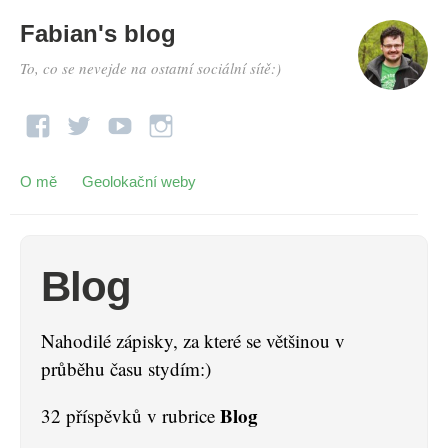
Fabian's blog
To, co se nevejde na ostatní sociální sítě:)
O mě
Geolokační weby
Blog
Nahodilé zápisky, za které se většinou v
průběhu času stydím:)
Blog
32 příspěvků v rubrice