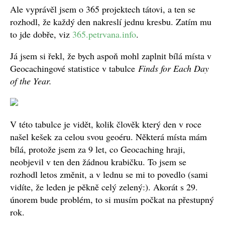
Ale vyprávěl jsem o 365 projektech tátovi, a ten se
rozhodl, že každý den nakreslí jednu kresbu. Zatím mu
to jde dobře, viz
365.petrvana.info
.
Já jsem si řekl, že bych aspoň mohl zaplnit bílá místa v
Geocachingové statistice v tabulce
Finds for Each Day
of the Year.
V této tabulce je vidět, kolik člověk který den v roce
našel kešek za celou svou geoéru. Některá místa mám
bílá, protože jsem za 9 let, co Geocaching hraji,
neobjevil v ten den žádnou krabičku. To jsem se
rozhodl letos změnit, a v lednu se mi to povedlo (sami
vidíte, že leden je pěkně celý zelený:). Akorát s 29.
únorem bude problém, to si musím počkat na přestupný
rok.