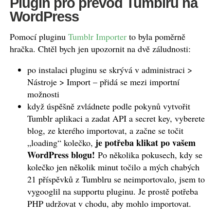
Plugin pro převod Tumblru na
WordPress
Pomocí pluginu
Tumblr Importer
to byla poměrně
hračka. Chtěl bych jen upozornit na dvě záludnosti:
po instalaci pluginu se skrývá v administraci >
Nástroje > Import – přidá se mezi importní
možnosti
když úspěšně zvládnete podle pokynů vytvořit
Tumblr aplikaci a zadat API a secret key, vyberete
blog, ze kterého importovat, a začne se točit
je potřeba klikat po vašem
„loading“ kolečko,
WordPress blogu!
Po několika pokusech, kdy se
kolečko jen několik minut točilo a mých chabých
21 příspěvků z Tumblru se neimportovalo, jsem to
vygooglil na supportu pluginu. Je prostě potřeba
PHP udržovat v chodu, aby mohlo importovat.