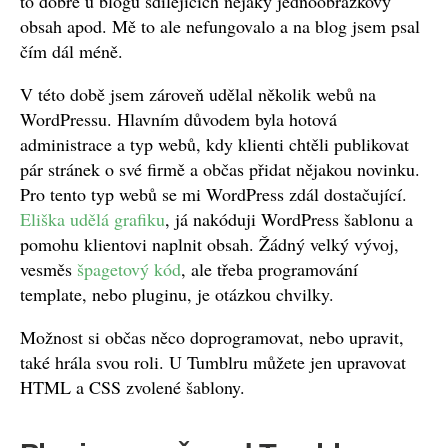
to dobře u blogů sdílejících nějaký jednoobrázkový
obsah apod. Mě to ale nefungovalo a na blog jsem psal
čím dál méně.
V této době jsem zároveň udělal několik webů na
WordPressu. Hlavním důvodem byla hotová
administrace a typ webů, kdy klienti chtěli publikovat
pár stránek o své firmě a občas přidat nějakou novinku.
Pro tento typ webů se mi WordPress zdál dostačující.
Eliška udělá grafiku
, já nakóduji WordPress šablonu a
pomohu klientovi naplnit obsah. Žádný velký vývoj,
vesměs
špagetový kód
, ale třeba programování
template, nebo pluginu, je otázkou chvilky.
Možnost si občas něco doprogramovat, nebo upravit,
také hrála svou roli. U Tumblru můžete jen upravovat
HTML a CSS zvolené šablony.