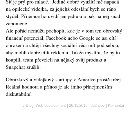
Síť je prý pro mladé.. Jediné dobré využití mě napadá
na opilecké videjka, za jejichž odeslání bych se ráno
styděl. Příjemce ho uvidí jen jednou a pak na něj snad
zapomene.
Ale pořád nemůžu pochopit, kde je v tom ten obrovský
finanční potenciál. Facebook nebo Google se asi cítí
ohroženi a chtějí všechny sociální věci mít pod sebou,
aby mohli dobře cílit reklamu. Takže myslím, že by to
koupili, team převeleli na nějaký svůj produkt a
Snapchat zrušili.
Obrázkový a videjkový startupy v Americe prostě frčej.
Reálná hodnota a přínos je ale imho přinejmenším
diskutabilní.
v
Blog
,
Web development
|
26.11.2013
|
322 slov
|
Komentář