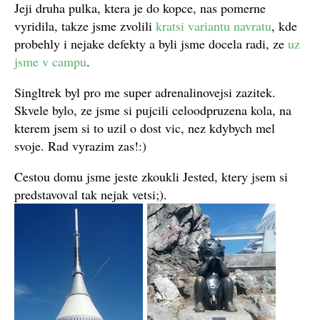
Jeji druha pulka, ktera je do kopce, nas pomerne
vyridila, takze jsme zvolili
kratsi variantu navratu
, kde
probehly i nejake defekty a byli jsme docela radi, ze
uz
jsme v campu
.
Singltrek byl pro me super adrenalinovejsi zazitek.
Skvele bylo, ze jsme si pujcili celoodpruzena kola, na
kterem jsem si to uzil o dost vic, nez kdybych mel
svoje. Rad vyrazim zas!:)
Cestou domu jsme jeste zkoukli Jested, ktery jsem si
predstavoval tak nejak vetsi;).