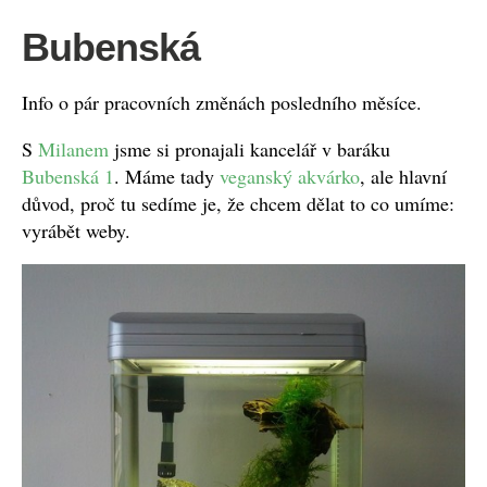
Bubenská
Info o pár pracovních změnách posledního měsíce.
S
Milanem
jsme si pronajali kancelář v baráku
Bubenská 1
. Máme tady
veganský akvárko
, ale hlavní
důvod, proč tu sedíme je, že chcem dělat to co umíme:
vyrábět weby.