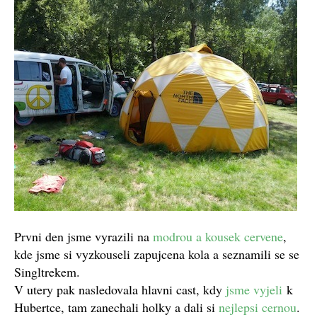
Prvni den jsme vyrazili na
modrou a kousek cervene
,
kde jsme si vyzkouseli zapujcena kola a seznamili se se
Singltrekem.
V utery pak nasledovala hlavni cast, kdy
jsme vyjeli
k
Hubertce, tam zanechali holky a dali si
nejlepsi cernou
.