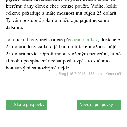
kterému daný člověk chce peníze použít. Vidíte, kolik
celkově požaduje a máte možnost mu půjčit 25 dolarů.
Ty vám postupně splatí a můžete je půjčit někomu
dalšímu.
Jo a pokud se zaregistrujete přes
tento odkaz
, dostanete
25 dolarů do začátku a já budu mít také možnost půjčit
25 dolarů navíc. Oproti mnou vloženým penězům, které
si mohu po splacení nechat poslat zpět, to s těmito
bonusovými samozřejmě nejde.
v
Blog
|
16.7.2013
|
158 slov
|
Komentář
←
Starší příspěvky
Novější příspěvky
→