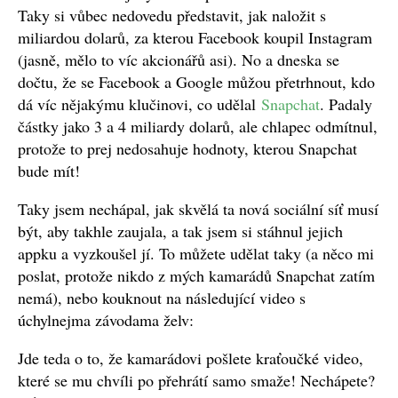
Taky si vůbec nedovedu představit, jak naložit s
miliardou dolarů, za kterou Facebook koupil Instagram
(jasně, mělo to víc akcionářů asi). No a dneska se
dočtu, že se Facebook a Google můžou přetrhnout, kdo
dá víc nějakýmu klučinovi, co udělal
Snapchat
. Padaly
částky jako 3 a 4 miliardy dolarů, ale chlapec odmítnul,
protože to prej nedosahuje hodnoty, kterou Snapchat
bude mít!
Taky jsem nechápal, jak skvělá ta nová sociální síť musí
být, aby takhle zaujala, a tak jsem si stáhnul jejich
appku a vyzkoušel jí. To můžete udělat taky (a něco mi
poslat, protože nikdo z mých kamarádů Snapchat zatím
nemá), nebo kouknout na následující video s
úchylnejma závodama želv:
Jde teda o to, že kamarádovi pošlete kraťoučké video,
které se mu chvíli po přehrátí samo smaže! Nechápete?