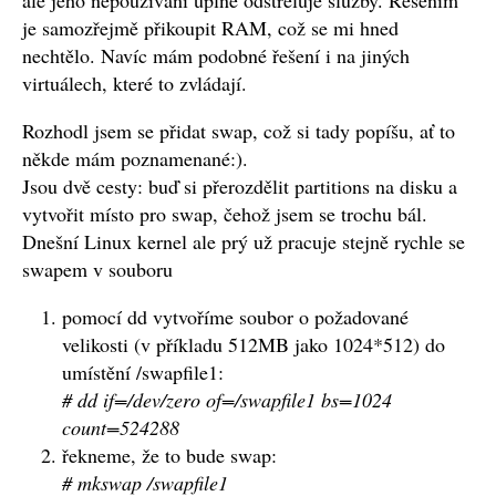
ale jeho nepoužívání úplně odstřeluje služby. Řešením
je samozřejmě přikoupit RAM, což se mi hned
nechtělo. Navíc mám podobné řešení i na jiných
virtuálech, které to zvládají.
Rozhodl jsem se přidat swap, což si tady popíšu, ať to
někde mám poznamenané:).
Jsou dvě cesty: buď si přerozdělit partitions na disku a
vytvořit místo pro swap, čehož jsem se trochu bál.
Dnešní Linux kernel ale prý už pracuje stejně rychle se
swapem v souboru
pomocí dd vytvoříme soubor o požadované
velikosti (v příkladu 512MB jako 1024*512) do
umístění /swapfile1:
# dd if=/dev/zero of=/swapfile1 bs=1024
count=524288
řekneme, že to bude swap:
# mkswap /swapfile1