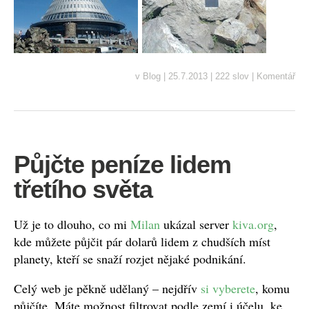
v
Blog
|
25.7.2013
|
222 slov
|
Komentář
Půjčte peníze lidem
třetího světa
Už je to dlouho, co mi
Milan
ukázal server
kiva.org
,
kde můžete půjčit pár dolarů lidem z chudších míst
planety, kteří se snaží rozjet nějaké podnikání.
Celý web je pěkně udělaný – nejdřív
si vyberete
, komu
půjčíte. Máte možnost filtrovat podle zemí i účelu, ke