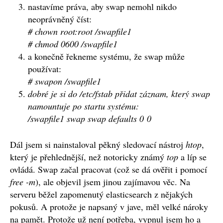
nastavíme práva, aby swap nemohl nikdo
neoprávněný číst:
# chown root:root /swapfile1
# chmod 0600 /swapfile1
a konečně řekneme systému, že swap může
používat:
# swapon /swapfile1
dobré je si do /etc/fstab přidat záznam, který swap
namountuje po startu systému:
/swapfile1 swap swap defaults 0 0
Dál jsem si nainstaloval pěkný sledovací nástroj
htop
,
který je přehlednější, než notoricky známý
top
a líp se
ovládá. Swap začal pracovat (což se dá ověřit i pomocí
free -m
), ale objevil jsem jinou zajímavou věc. Na
serveru běžel zapomenutý elasticsearch z nějakých
pokusů. A protože je napsaný v jave, měl velké nároky
na pamět. Protože už není potřeba, vypnul jsem ho a