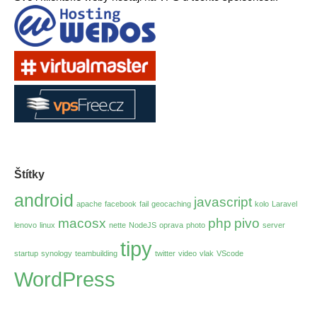
Štítky
android
javascript
apache
facebook
fail
geocaching
kolo
Laravel
macosx
php
pivo
lenovo
linux
nette
NodeJS
oprava
photo
server
tipy
startup
synology
teambuilding
twitter
video
vlak
VScode
WordPress