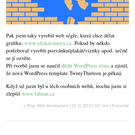
Pak jsem taky vyrobil web ségře, která chce dělat
grafiku:
www.eliskavanova.cz
. Pokud by někdo
potřeboval vyrobit pozvánku/plakát/vizitky apod. určitě
se jí ozvěte.
Při tvorbě jsem se naučil
dědit WordPress téma
a zjistil,
že nová WordPress template TwntyThirteen je pěkná.
Když už jsem byl u těch osobních webů, trochu jsem si
zlepšil
www.fabian.cz
v
Blog
,
Web development
|
15.11.2013
|
162 slov
|
Komentář