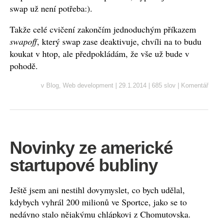
swap už není potřeba:).
Takže celé cvičení zakončím jednoduchým příkazem
swapoff
, který swap zase deaktivuje, chvíli na to budu
koukat v htop, ale předpokládám, že vše už bude v
pohodě.
v
Blog
,
Web development
|
29.1.2014
|
685 slov
|
Komentář
Novinky ze americké
startupové bubliny
Ještě jsem ani nestihl dovymyslet, co bych udělal,
kdybych vyhrál 200 milionů ve Sportce, jako se to
nedávno stalo nějakýmu chlápkovi z Chomutovska.