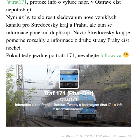
@trat171
, protoze info o vyluce napr. v Ostrave cist
nepotrebuji.
Nyni uz by to slo resit sledovanim nove vzniklych
kanalu pro Stredocesky kraj a Prahu, ale tam se
informace ponekud duplikuji. Navic Stredocesky kraj je
pomerne rozsahly a informace z druhe strany Prahy cist
nechci.
Pokud tedy jezdite po trati 171, nevahejte
followovat
v
Blog
|
1.8.2013
|
123 slov
|
Komentář