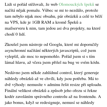
Lidi si pořád stěžovali, že web
Olomouckých špeků
se
načítá nějak pomalu. Vůbec se mi to nezdálo, protože
tam nebylo nijak moc obsahu, pár obrázků a celé to běží
na VPS, kde je 1GB RAM a kromě Špeků a
mailserveru k nim, tam jedou asi dva projekty, na které
chodí 0 lidí.
Zkoušel jsem nástroje od Googlu, které mi doporučily
asynchronní načítání některých javascriptů, což jsem
vylepšil, ale moc to nepomohlo. Pořád jsem si s tím
lámal hlavu, až včera jsem přišel na bug ve svém kódu.
Nedávno jsem někde zahlídnul control, který generuje
náhledy obrázků až ve chvíli, kdy jsou potřeba. Má to
dvě výhody: nemusíte v adminu řešit resize při uploadu.
Finální velikost obrázků a způsob jeho ořezu si řekne
kodér zavoláním správného controlu až na frontendu. A
jako bonus, když se redesignuje, nemusí se náhledy