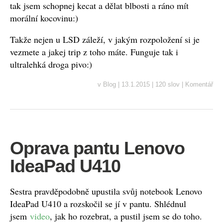
tak jsem schopnej kecat a dělat blbosti a ráno mít
morální kocovinu:)
Takže nejen u LSD záleží, v jakým rozpoložení si je
vezmete a jakej trip z toho máte. Funguje tak i
ultralehká droga pivo:)
v
Blog
|
13.1.2015
|
120 slov
|
Komentář
Oprava pantu Lenovo
IdeaPad U410
Sestra pravděpodobně upustila svůj notebook Lenovo
IdeaPad U410 a rozskočil se jí v pantu. Shlédnul
jsem
video
, jak ho rozebrat, a pustil jsem se do toho.