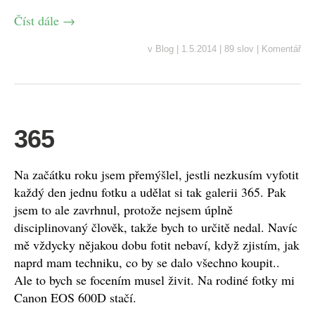
Číst dále
→
v
Blog
|
1.5.2014
|
89 slov
|
Komentář
365
Na začátku roku jsem přemýšlel, jestli nezkusím vyfotit
každý den jednu fotku a udělat si tak galerii 365. Pak
jsem to ale zavrhnul, protože nejsem úplně
disciplinovaný člověk, takže bych to určitě nedal. Navíc
mě vždycky nějakou dobu fotit nebaví, když zjistím, jak
naprd mam techniku, co by se dalo všechno koupit..
Ale to bych se focením musel živit. Na rodiné fotky mi
Canon EOS 600D stačí.