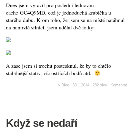
Dnes jsem vyrazil pro poslední lednovou
cache
GC4Q9MD, což je jednoduchá krabička u
starého dubu. Krom toho, že jsem se na místě natáhnul
na namrzlé silnici, jsem udělal dvě fotky:
A zase jsem si trochu postesknul, že by to chtělo
stabilnější stativ, víc ostřících bodů atd..
v
Blog
|
30.1.2014
|
282 slov
|
Komentář
Když se nedaří